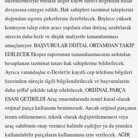
düzenlemesiyle birlikte değer kaybı süreci doğrudan hasar
dosyasına entegre edildi. Hak sahipleri tazminat taleplerini
doğrudan sigorta şirketlerine iletebilecek. Böylece yüksek
komisyon talep eden aracı yapılara olan ihtiyaç azaltılarak
sürecin daha hızlı ve düşük maliyetle tamamlanması
amaçlanıyor. BAŞVURULAR DİJİTAL ORTAMDAN TAKİP
EDİLECEK Eksper raporunun tamamlanmasının ardından
hesaplanan tazminat tutarı hak sahiplerine bildirilecek.
Ayrıca vatandaşlar e-Devlet'te kayıtlı cep telefonu bilgileri
üzerinden süreçle ilgili bilgilendirilecek ve başvurularını
daha şeffaf şekilde takip edebilecek. ORİJİNAL PARÇA
ESASI GETİRİLDİ Araç onarımlarında temel kural olarak
orijinal parça kullanımı benimsendi. Ancak orijinal parçanın
temin edilememesi, teknik olarak değiştirilememesi veya
araç sahibinin onay vermesi halinde eşdeğer ya da yeniden
kullanılabilir parçaların kullanımına izin verilecek. AĞIR