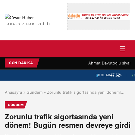
TARAFSIZ HABERCILIK
☰
Ahmet Davutoğlu siyaseti bırak
SON DAKIKA
|
$
€
47,62
DOLAR
E
₺
Anasayfa
»
Gündem
»
Zorunlu trafik sigortasında yeni dönem!...
GÜNDEM
Zorunlu trafik sigortasında yeni
dönem! Bugün resmen devreye girdi