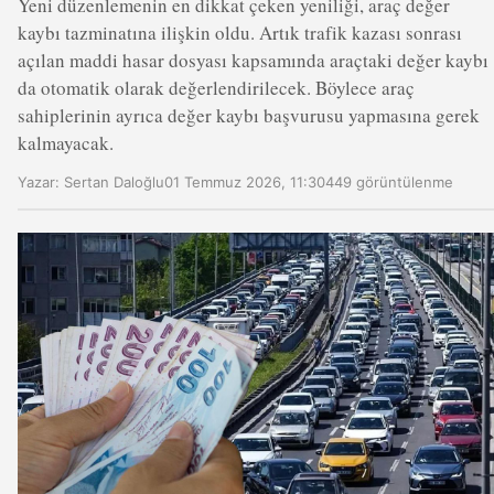
Yeni düzenlemenin en dikkat çeken yeniliği, araç değer
kaybı tazminatına ilişkin oldu. Artık trafik kazası sonrası
açılan maddi hasar dosyası kapsamında araçtaki değer kaybı
da otomatik olarak değerlendirilecek. Böylece araç
sahiplerinin ayrıca değer kaybı başvurusu yapmasına gerek
kalmayacak.
Yazar:
Sertan Daloğlu
01 Temmuz 2026, 11:30
449 görüntülenme