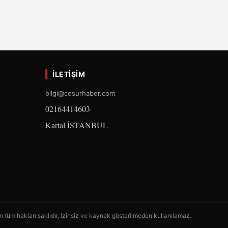
İLETIŞIM
bilgi@cesurhaber.com
02164414603
Kartal İSTANBUL
n tüm hakları saklıdır, izinsiz ve kaynak gösterilmeden kullanılamaz.